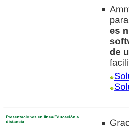
Ammy
para
es n
soft
de 
facil
Sol
Sol
Presentaciones en línea/Educación a
Grac
distancia