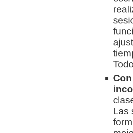
real
sesi
func
ajus
tiem
Todo
Con 
inco
clas
Las 
form