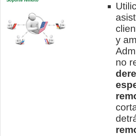
Soporte remoto
Util
asis
clie
y am
Admi
no r
dere
espe
rem
cort
detr
remo