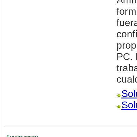
Ammy
form
fuer
conf
prop
PC. 
trab
cual
Sol
Sol