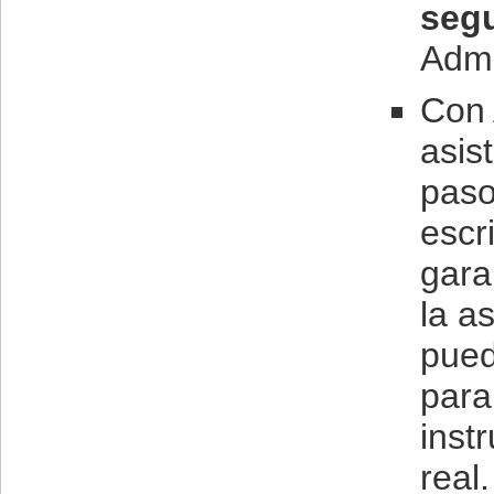
seg
Admi
Con 
asis
paso
escr
gara
la a
pued
para
inst
real.