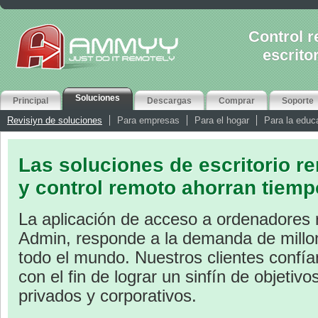
Control 
escrito
Soluciones
Principal
Descargas
Comprar
Soporte
Revisiуn de soluciones
Para empresas
Para el hogar
Para la educ
Las soluciones de escritorio r
y control remoto
ahorran tiemp
La aplicación de acceso a ordenadore
Admin, responde a la demanda de millo
todo el mundo. Nuestros clientes conf
con el fin de lograr un sinfín de objetiv
privados y corporativos.