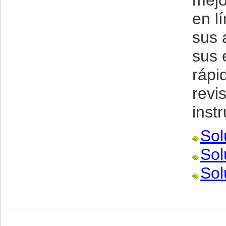
mejo
en l
sus 
sus 
rápi
revi
inst
Sol
Sol
Sol