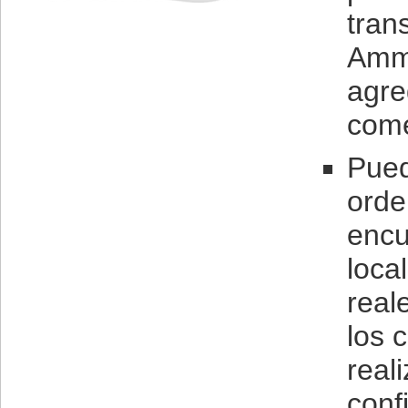
tran
Ammy
agre
come
Pued
orde
encu
loca
real
los 
real
conf