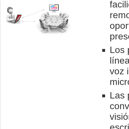
faci
remo
opor
pres
Los 
líne
voz 
micr
Las 
conv
visi
escr