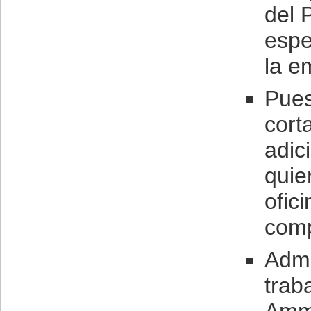
del 
espe
la e
Pues
cort
adic
quie
ofic
comp
Admi
trab