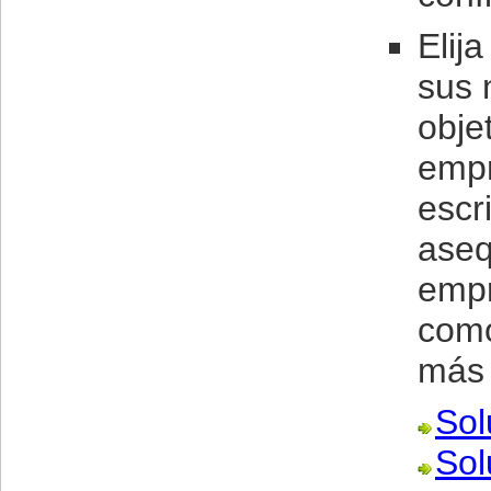
Elij
sus 
obje
empr
escr
aseq
empr
como
más 
Sol
Sol