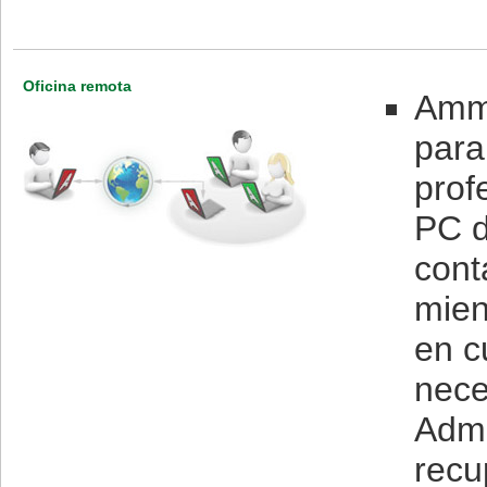
Oficina remota
Ammy
para
prof
PC d
cont
mien
en c
nece
Admi
recu