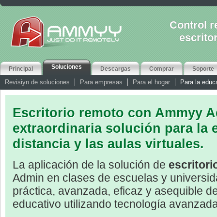
Control 
escrito
Soluciones
Principal
Descargas
Comprar
Soporte
Revisiуn de soluciones
Para empresas
Para el hogar
Para la educ
Escritorio remoto con Ammyy A
extraordinaria solución para la
distancia y las aulas virtuales.
La aplicación de la solución de
escritor
Admin en clases de escuelas y universi
práctica, avanzada, eficaz y asequible d
educativo utilizando tecnología avanzada