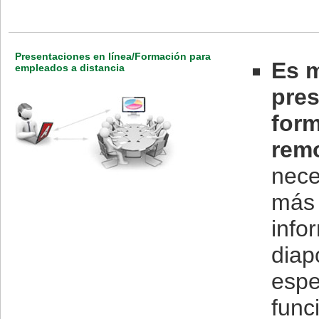
Presentaciones en línea/Formación para
Es m
empleados a distancia
pres
form
rem
nece
más 
info
diap
espe
func