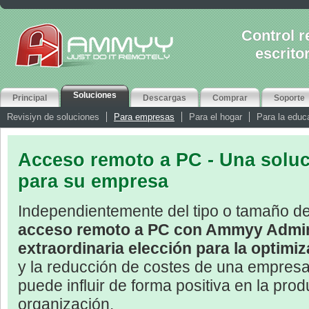
Control 
escrito
Soluciones
Principal
Descargas
Comprar
Soporte
Revisiуn de soluciones
Para empresas
Para el hogar
Para la educ
Acceso remoto a PC - Una soluc
para su empresa
Independientemente del tipo o tamaño d
acceso remoto a PC con Ammyy Admi
extraordinaria elección para la optimi
y la reducción de costes de una empre
puede influir de forma positiva en la prod
organización.