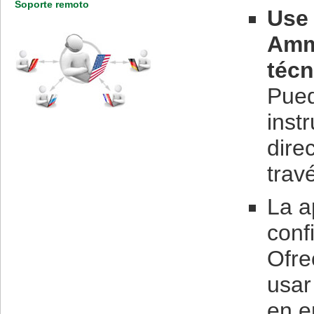
Soporte remoto
Use 
Amm
técn
Pued
inst
dire
trav
La a
conf
Ofre
usar
en e