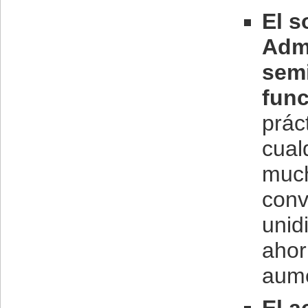
El 
Admi
semi
func
prác
cual
much
conv
unid
ahor
aume