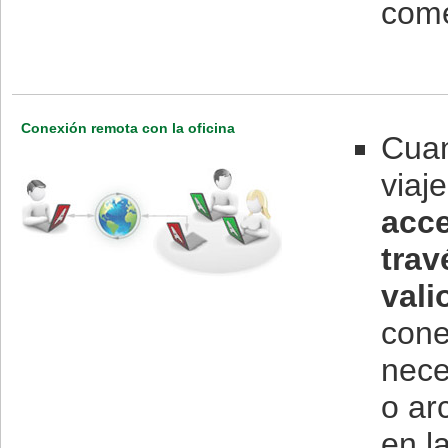
come
Conexión remota con la oficina
Cuan
viaj
acce
trav
vali
cone
nece
o ar
en l