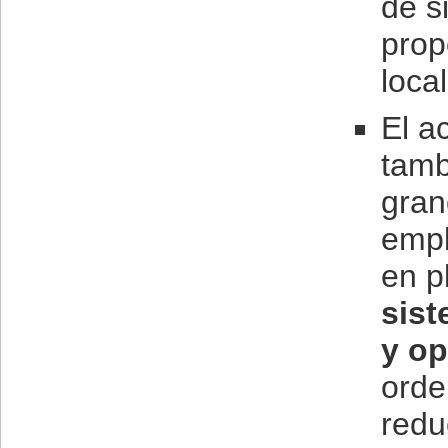
de s
prop
loca
El a
tamb
gran
empl
en pl
sist
y op
orde
redu