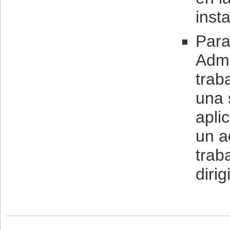
inst
Para
Admi
trab
una 
apli
un a
trab
diri