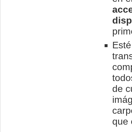
acce
dis
prim
Esté
tran
comp
todo
de c
imág
carp
que 