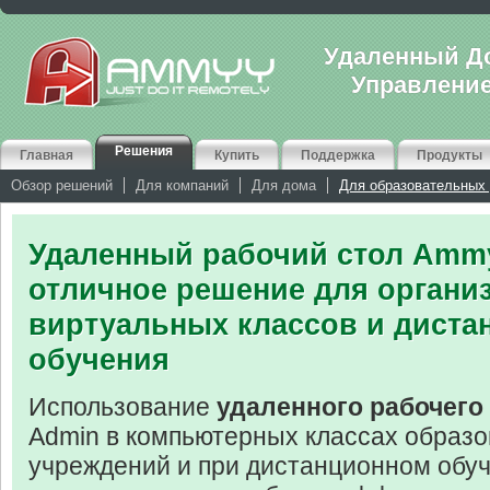
Удаленный До
Управлени
Решения
Главная
Купить
Поддержка
Продукты
Обзор решений
Для компаний
Для дома
Для образовательных
Удаленный рабочий стол
Ammy
отличное решение для органи
виртуальных классов и диста
обучения
Использование
удаленного рабочего
Admin в компьютерных классах образ
учреждений и при дистанционном обуч