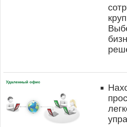
сотр
кру
Выб
биз
реш
Удаленный офис
Нахо
прос
лег
упр