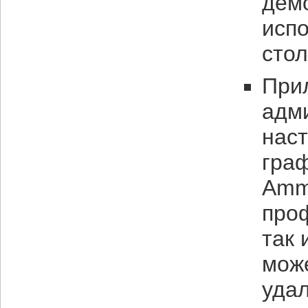
дем
испо
сто
Прил
адм
наст
граф
Amm
про
так
може
удал