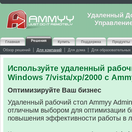
Удаленный До
Управлени
Решения
Главная
Купить
Поддержка
Продукты
Обзор решений
Для компаний
Для дома
Для образовательных
Используйте удаленный рабоч
Windows 7/vista/xp/2000 с Am
Оптимизируйте Ваш бизнес
Удаленный рабочий стол Ammyy Admin
отличным выбором для оптимизации б
повышения эффективности работы в л