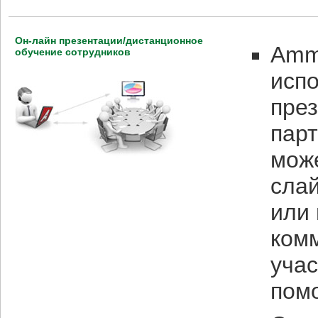
Он-лайн презентации/дистанционное
Ammy
обучение сотрудников
испо
пре
парт
мож
слай
или 
комм
учас
помо