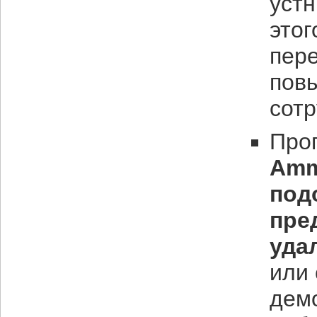
устн
этог
пер
пов
сотр
Про
Amm
под
пре
уда
или 
демо