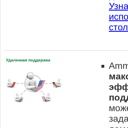
Узн
исп
сто
Удаленная поддержка
Amm
мак
эфф
под
може
зад