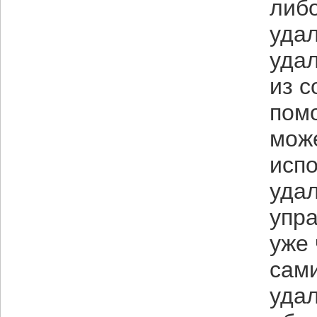
либ
уда
удал
из с
пом
може
исп
удал
упр
уже 
сами
удал