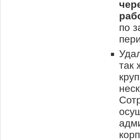
чер
раб
по з
пер
Уда
так 
круп
неск
Сотр
осу
адм
кор