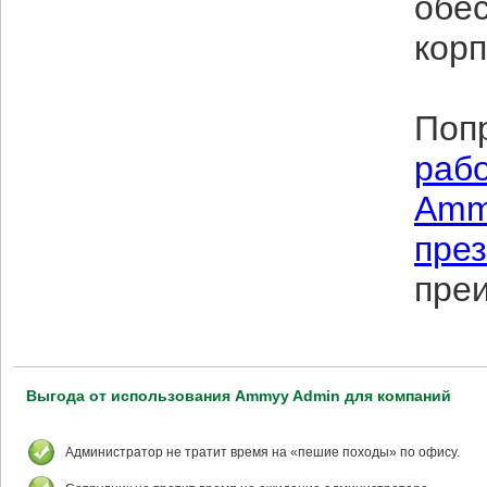
обе
кор
Поп
рабо
Amm
през
пре
Выгода от использования Ammyy Admin для компаний
Администратор не тратит время на «пешие походы» по офису.