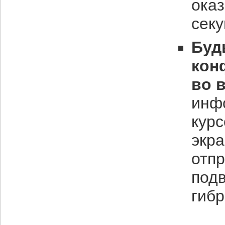
оказ
секу
Буд
кон
во 
инф
курс
экра
отпр
подв
гиб