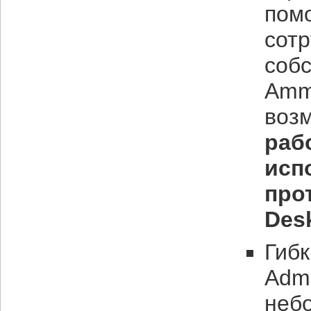
пом
сотр
собс
Amm
воз
рабо
исп
прот
Desk
Гиб
Admi
неб