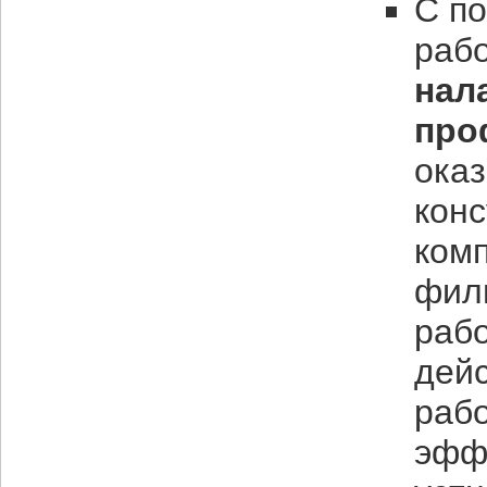
С п
раб
нал
про
ока
конс
комп
фили
раб
дей
рабо
эффе