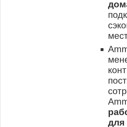
дом
под
сэко
мест
Amm
мен
кон
пос
сот
Amm
раб
для