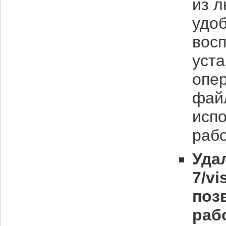
из л
удоб
вос
уст
опе
фай
исп
рабо
Уда
7/v
поз
раб