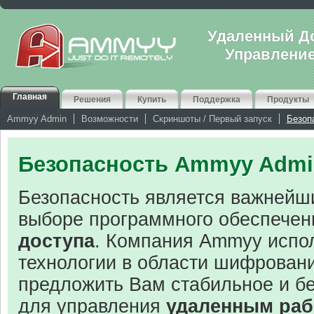
Удаленный До
Управлени
Главная
Решения
Купить
Поддержка
Продукты
Ammyy Admin
Возможности
Скриншоты / Первый запуск
Безоп
Безопасность Ammyy Admi
Безопасность является важнейш
выборе программного обеспече
доступа
. Компания Ammyy испо
технологии в области шифрован
предложить Вам стабильное и б
для управления
удаленным раб