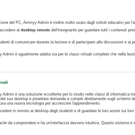
ione del PC, Ammyy Admin è inoltre molto usato dagli istituti educativi per l'a
 accedere al
desktop remoto
dell'insegnante per guardare tutti i contenuti pr
denti di comunicare durante la lezione e di partecipare alle discussioni e ai p
dmin è ugualmente adatta sia per le classi virtuali complete che nelle lezioni 
onali
dmin è una soluzione eccellente per lo studio nelle classi di informatica tradi
 del suo desktop e proiettare domande e compiti direttamente sugli schermi de
te usa una nuova tecnologia per accrescere l'apprendimento.
 accedere in remoto ai desktop degli studenti e di guardare le loro azioni sui lo
le da comprendere e ha un'interfaccia davvero intuitiva. Questo sistema è s