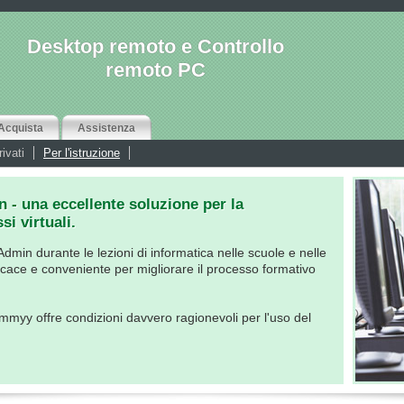
Desktop remoto e Controllo
remoto PC
Acquista
Assistenza
rivati
Per l'istruzione
 una eccellente soluzione per la
si virtuali.
min durante le lezioni di informatica nelle scuole e nelle
icace e conveniente per migliorare il processo formativo
Ammyy offre condizioni davvero ragionevoli per l'uso del