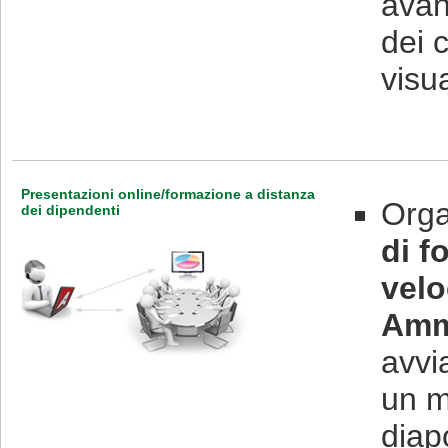
avan
dei c
visua
Presentazioni online/formazione a distanza
Orga
dei dipendenti
di f
velo
Amm
avvi
un m
diap