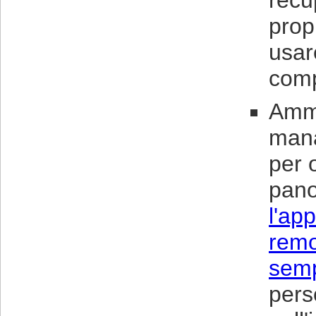
recu
prop
usar
comp
Ammy
mana
per 
pano
l'ap
remo
semp
pers