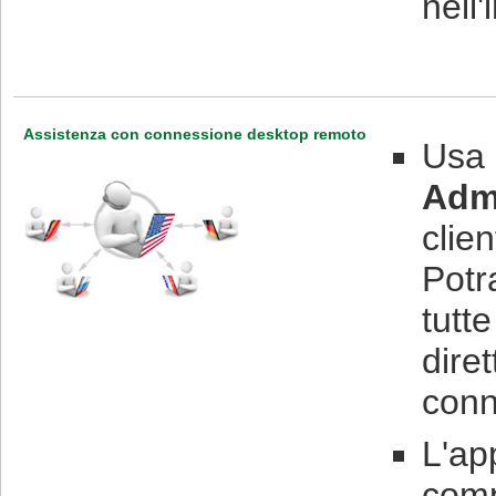
nell
Assistenza con connessione desktop remoto
Usa 
Admi
clien
Potr
tutt
dire
conn
L'ap
comp