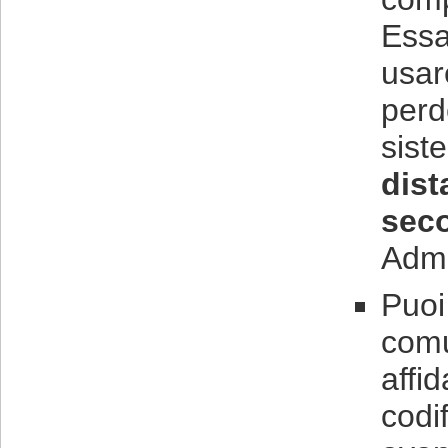
Essa
usar
perd
sist
dist
sec
Admi
Puoi
comu
affi
codif