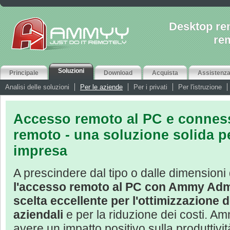
Desktop re
re
Soluzioni
Principale
Download
Acquista
Assistenz
Analisi delle soluzioni
Per le aziende
Per i privati
Per l'istruzione
Accesso remoto al PC e connes
remoto - una soluzione solida pe
impresa
A prescindere dal tipo o dalle dimensioni 
l'accesso remoto al PC con Ammy Admi
scelta eccellente per l'ottimizzazione 
aziendali
e per la riduzione dei costi. 
avere un impatto positivo sulla produttività