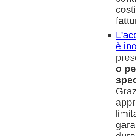
cost
fattu
L'ac
è in
pres
o pe
spec
Grazi
appr
limi
gara