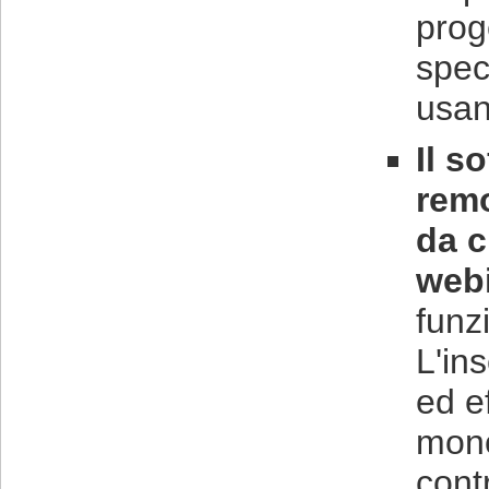
proge
spec
usan
Il s
rem
da c
webi
funz
L'in
ed e
mono
cont