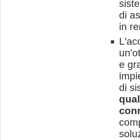
sist
di a
in r
L'ac
un'o
e gr
impi
di s
qual
conn
comp
solu