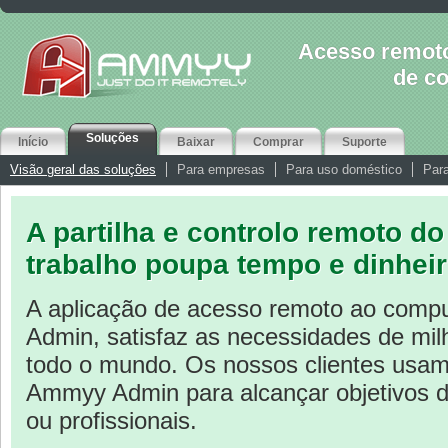
Acesso remoto
de c
Soluções
Início
Baixar
Comprar
Suporte
Visão geral das soluções
Para empresas
Para uso doméstico
Par
A
partilha e controlo remoto d
trabalho
poupa tempo e dinhei
A aplicação de acesso remoto ao comp
Admin, satisfaz as necessidades de mi
todo o mundo. Os nossos clientes usa
Ammyy Admin para alcançar objetivos di
ou profissionais.