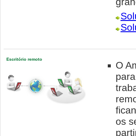
gran
Sol
Sol
Escritório remoto
O Am
para
trab
remo
fica
os s
part