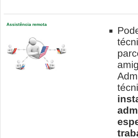
Assistência remota
Pode
técn
parc
amig
Admi
técn
inst
admi
espe
trab