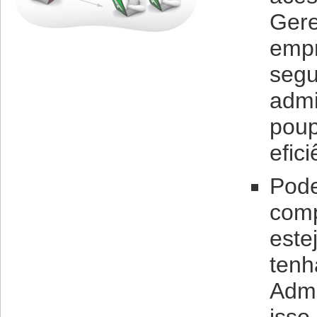
Gere
empr
segu
admi
poup
efic
Pode
comp
este
tenh
Admi