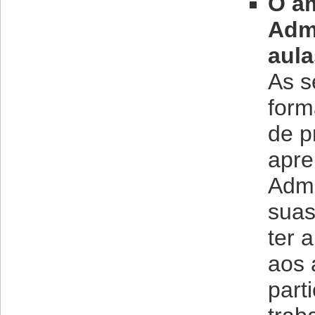
O a
Admi
aula
As s
form
de p
apre
Admi
suas
ter 
aos 
part