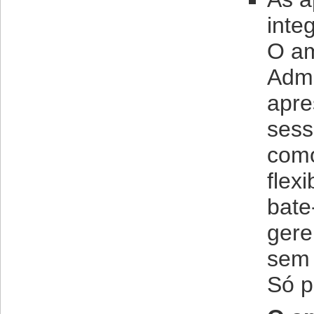
inte
O am
Admi
apre
sess
como
flex
bate
gere
sem 
Só p