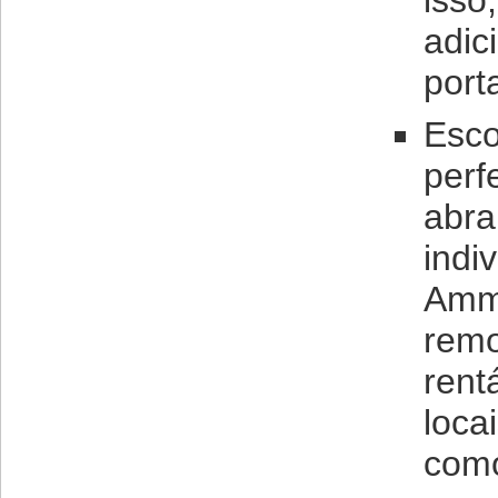
isso
adic
port
Esco
perf
abra
indi
Ammy
remo
rent
loca
como