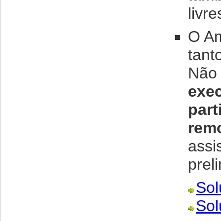
livr
O Am
tant
Não 
exec
part
rem
assi
prel
Sol
Sol