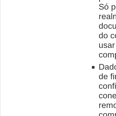
Só p
real
docu
do c
usar
comp
Dado
de f
conf
cone
remo
comp