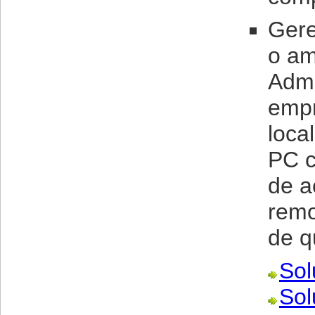
Gere
o am
Admi
empr
loca
PC c
de a
remo
de q
Sol
Sol