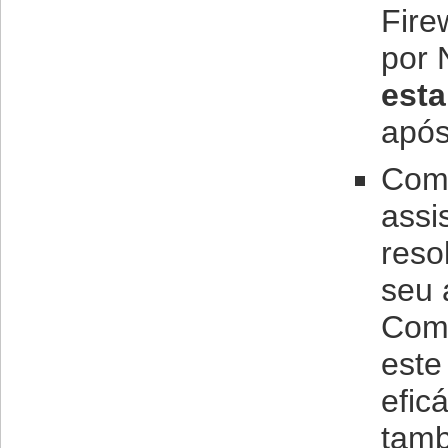
Fire
por 
esta
após
Com
assi
reso
seu 
Comp
este
efic
tamb