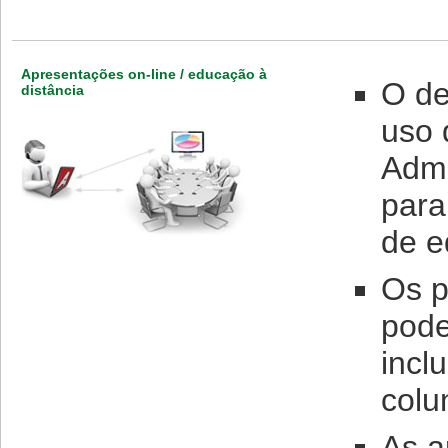
Apresentações on-line / educação à
O de
distância
uso 
Admi
para
de e
Os p
pode
incl
colu
As a