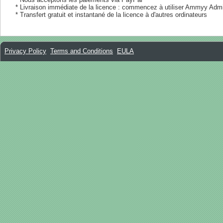
* Livraison immédiate de la licence : commencez à utiliser Ammyy Admi
* Transfert gratuit et instantané de la licence à d'autres ordinateurs
Privacy Policy
Terms and Conditions
EULA