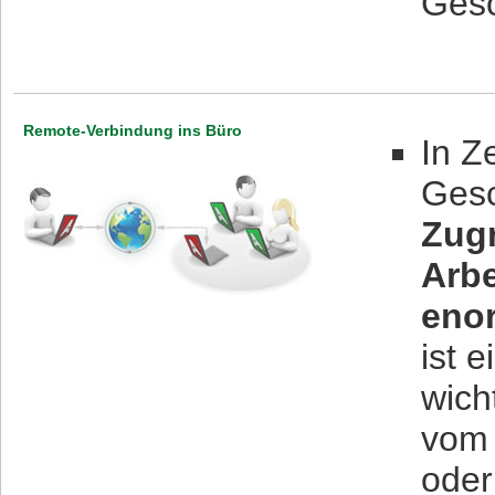
Gesc
Remote-Verbindung ins Büro
In Z
Gesc
Zugr
Arbe
enor
ist 
wich
vom 
oder