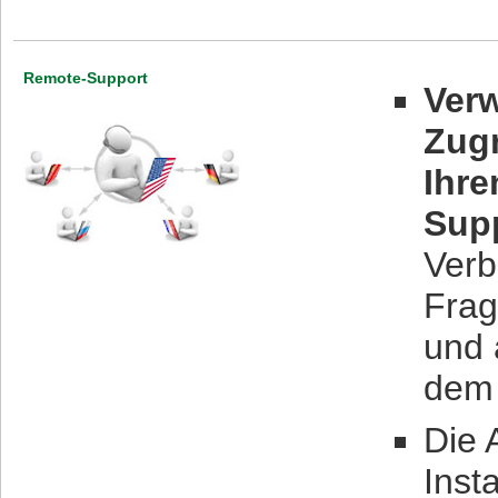
Remote-Support
Ver
Zug
Ihre
Supp
Verb
Frag
und 
dem 
Die 
Inst