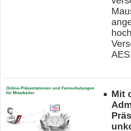
vers
Maus
ange
hoch
Vers
AES
Online-Präsentationen und Fernschulungen
Mit
für Mitarbeiter
Admi
Prä
unko