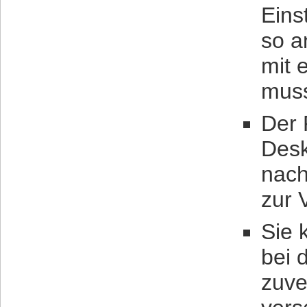
Eins
so a
mit 
mus
Der 
Desk
nach
zur 
Sie 
bei 
zuve