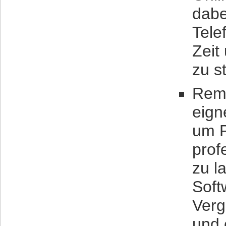
dabe
Tele
Zeit
zu s
Rem
eign
um P
prof
zu l
Soft
Verg
und 