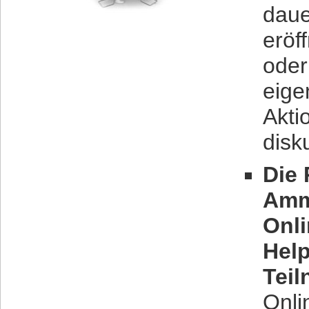
daue
eröf
oder
eige
Akti
disk
Die
Ammy
Onl
Help
Teil
Onlin