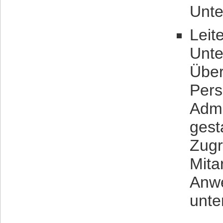
Unte
Leit
Unt
Über
Per
Adm
gest
Zugr
Mita
Anwe
unte