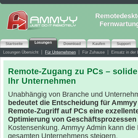
Remotedeskt
Fernwartun
Losungen
Startseite
Download
Kaufen
Support
Losungen Übersicht
Für Unternehmen
Für Zuhause
Einsatz in der 
Remote-Zugang zu PCs – solide
Ihr Unternehmen
Unabhängig von Branche und Unterneh
bedeutet die Entscheidung für Ammyy
Remote-Zugriff auf PCs eine exzellent
Optimierung von Geschäftsprozesse
Kostensenkung. Ammyy Admin kann die P
gesamten Unternehmens steigern.